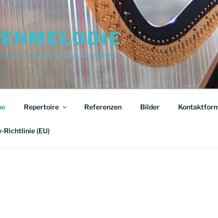
ENMELODIE
 jeden Anlass, mit Paula Frinken
be
Repertoire
Referenzen
Bilder
Kontaktform
-Richtlinie (EU)