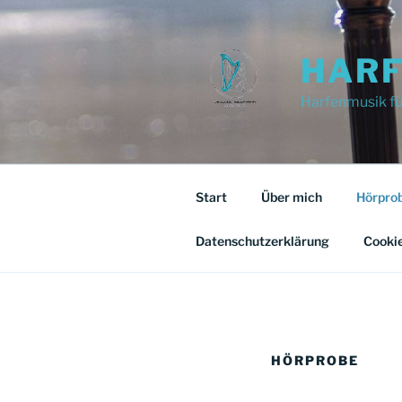
Zum
Inhalt
springen
HARF
Harfenmusik für
Start
Über mich
Hörpro
Datenschutzerklärung
Cookie
HÖRPROBE