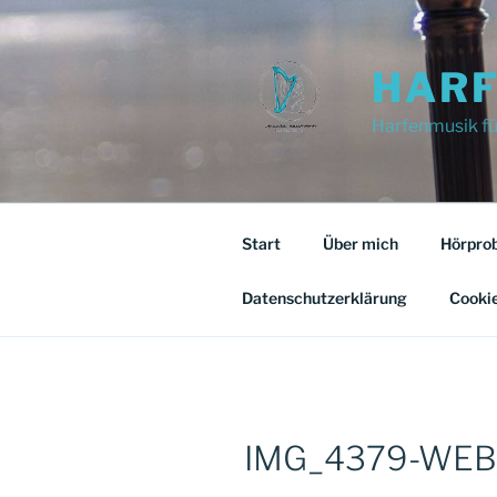
Zum
Inhalt
springen
HARF
Harfenmusik für
Start
Über mich
Hörpro
Datenschutzerklärung
Cookie
IMG_4379-WEB