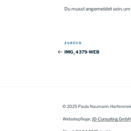
Du musst
angemeldet
sein, u
Beitragsnavigation
Vorheriger
ZURÜCK
Beitrag
IMG_4379-WEB
© 2025 Paula Naumann, Harfenmel
Websitepflege:
JD-Consulting GmbH