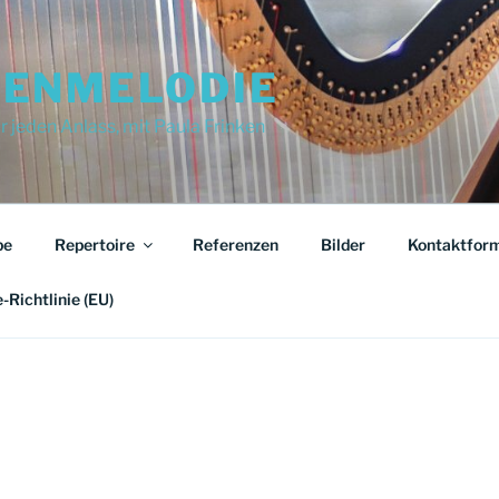
ENMELODIE
 jeden Anlass, mit Paula Frinken
be
Repertoire
Referenzen
Bilder
Kontaktform
-Richtlinie (EU)